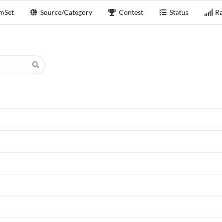
mSet
Source/Category
Contest
Status
Ra