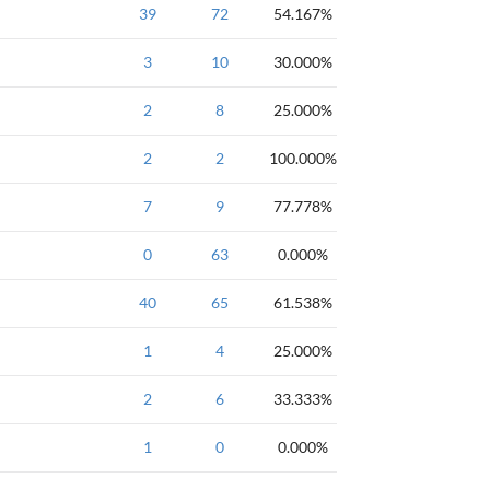
NOIP2002
39
72
54.167%
NOIP2002
3
10
30.000%
NOIP2003
2
8
25.000%
NOIP2003
2
DP
2
100.000%
NOIP2003
7
9
77.778%
NOIP2003
0
基础算法
63
0.000%
钻石
分治
NOIP2011
40
65
61.538%
NOIP2011
1
RMQ
4
25.000%
NOIP2011
2
6
33.333%
NOIP2011
1
0
0.000%