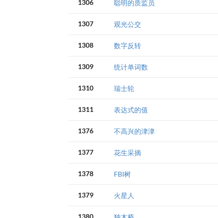
1306
聪明的质监员
1307
观光公交
1308
数字反转
1309
统计单词数
1310
瑞士轮
1311
表达式的值
1376
不高兴的津津
1377
花生采摘
1378
FBI树
1379
火星人
1380
独木桥