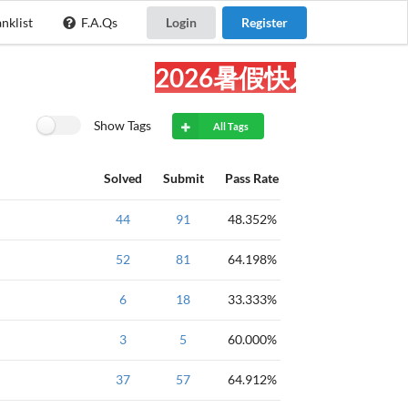
nklist
F.A.Qs
Login
Register
2026暑假快乐!
Show Tags
All Tags
Solved
Submit
Pass Rate
NOIP
44
2007
91
结构体
48.352%
排序
NOIP
52
2007
81
贪心
64.198%
NOIP
6
2007
18
33.333%
NOIP
3
2007
5
Hanoi
60.000%
汉诺塔
NOIP
37
2014
57
64.912%