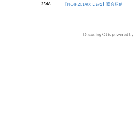
2546
【NOIP2014tg_Day1】联合权值
Docoding OJ is powered b