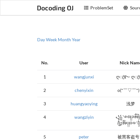
Docoding OJ
ProblemSet
Sour
Day
Week
Month
Year
No.
User
Nick Nam
1
wangjunxi
ღꦿ࿐ ღ
2
chenyixin
o(*￣▽￣*
3
huangyaoying
浅梦
4
wangziyin
꧁༺༈ཌༀཉི
༃ༀད༈༻
5
peter
被黑客盗号