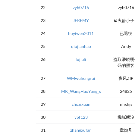
22
zyh0716
zyh0716
23
JEREMY
☯火箭小子
24
huyiwen2011
已退役
25
qiujianhao
Andy
26
lujiali
盗取潘晓明
码的黑客
27
WMwuhengrui
夜风ZIP
28
MK_WangHaoYang_s
24825
29
zhozixuan
nhxhjs
30
ypf123
機膩態沒
31
zhangxufan
章煦凡