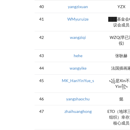
40
yangzixuan
YZX
41
WMyuruize
███基金会
议会成员
42
wangziqi
WZQ(早已
役)
43
hehe
张耿赫
44
wangyike
法国插画
45
MK_HanYinYue_s
꧁是Xin
Yin꧂
46
yangshaochu
懿
47
zhaihuanghong
ETO（地球
组织）幸存
核心成员