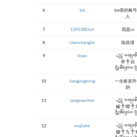
6
tzx
tzx新的账
人
7
139138Eliot
我是cs
8
chenchangjin
陈昌瑾
9
liyao
꧁༺༈ཌༀཉ
李༒垚
༃ༀད༈༻
10
liangjingming
一生俯首拜
妈
11
zangyaochen
꧁༺༈ཌༀཉ
臧༒曜༒
༃ༀད༈༻
12
mujiuhe
꧁༺༈ཌༀཉ
穆༒九༒