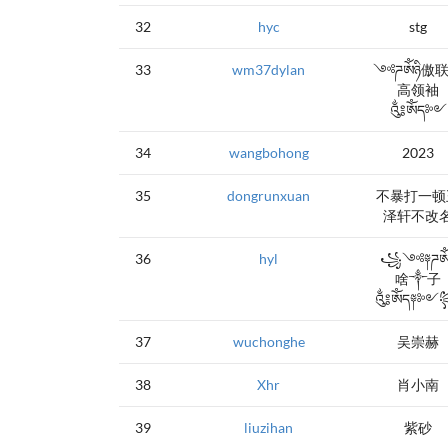
32
hyc
stg
33
wm37dylan
༺ཌༀཉི傲
高领袖
༃ༀད༻
34
wangbohong
2023
35
dongrunxuan
不暴打一顿
泽轩不改
36
hyl
꧁༺༈ཌༀཉ
啥༒子
༃ༀད༈༻
37
wuchonghe
吴崇赫
38
Xhr
肖小南
39
liuzihan
紫砂