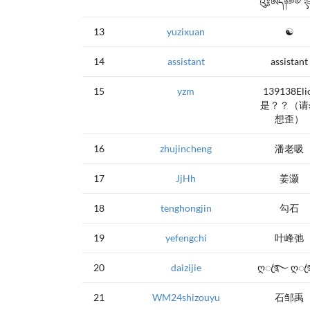
༃ༀད༈༻
13
yuzixuan
☯
14
assistant
assistant
15
yzm
139138Eli
是？？（请
想歪）
16
zhujincheng
潘老吸
17
JjHh
姜灏
18
tenghongjin
勾石
19
yefengchi
叶峰弛
20
daizijie
ღꦿ࿐ ღ
21
WM24shizouyu
石邹禹