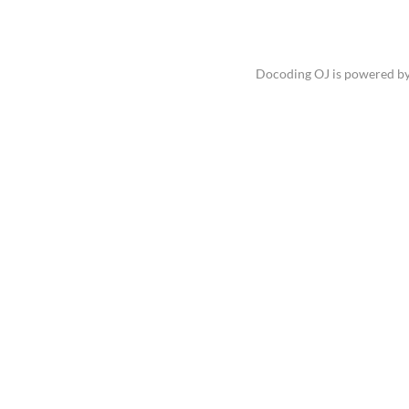
Docoding OJ is powered b