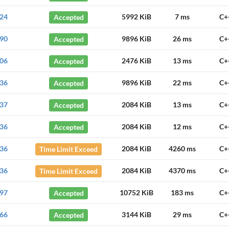
24
Accepted
5992 KiB
7 ms
C+
90
Accepted
9896 KiB
26 ms
C+
06
Accepted
2476 KiB
13 ms
C+
36
Accepted
9896 KiB
22 ms
C+
37
Accepted
2084 KiB
13 ms
C+
36
Accepted
2084 KiB
12 ms
C+
36
Time Limit Exceed
2084 KiB
4260 ms
C+
36
Time Limit Exceed
2084 KiB
4370 ms
C+
97
Accepted
10752 KiB
183 ms
C+
66
Accepted
3144 KiB
29 ms
C+