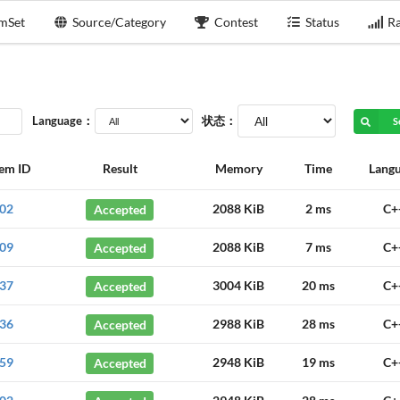
mSet
Source/Category
Contest
Status
Ra
Language：
状态：
S
em ID
Result
Memory
Time
Lang
02
Accepted
2088 KiB
2 ms
C+
09
Accepted
2088 KiB
7 ms
C+
37
Accepted
3004 KiB
20 ms
C+
36
Accepted
2988 KiB
28 ms
C+
59
Accepted
2948 KiB
19 ms
C+