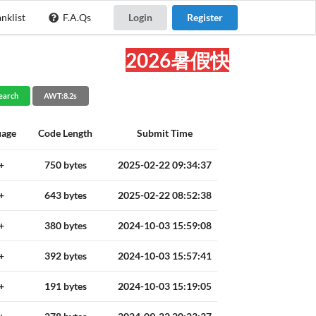
nklist
F.A.Qs
Login
Register
2026暑假快乐!
earch
AWT:8.2s
uage
Code Length
Submit Time
+
750 bytes
2025-02-22 09:34:37
+
643 bytes
2025-02-22 08:52:38
+
380 bytes
2024-10-03 15:59:08
+
392 bytes
2024-10-03 15:57:41
+
191 bytes
2024-10-03 15:19:05