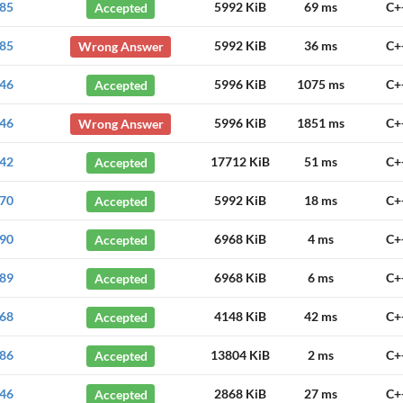
85
Accepted
5992 KiB
69 ms
C+
85
Wrong Answer
5992 KiB
36 ms
C+
46
Accepted
5996 KiB
1075 ms
C+
46
Wrong Answer
5996 KiB
1851 ms
C+
42
Accepted
17712 KiB
51 ms
C+
70
Accepted
5992 KiB
18 ms
C+
90
Accepted
6968 KiB
4 ms
C+
89
Accepted
6968 KiB
6 ms
C+
68
Accepted
4148 KiB
42 ms
C+
86
Accepted
13804 KiB
2 ms
C+
46
Accepted
2868 KiB
27 ms
C+