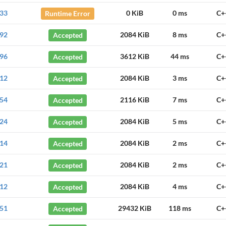
33
Runtime Error
0 KiB
0 ms
C+
92
Accepted
2084 KiB
8 ms
C+
96
Accepted
3612 KiB
44 ms
C+
12
Accepted
2084 KiB
3 ms
C+
54
Accepted
2116 KiB
7 ms
C+
24
Accepted
2084 KiB
5 ms
C+
14
Accepted
2084 KiB
2 ms
C+
21
Accepted
2084 KiB
2 ms
C+
12
Accepted
2084 KiB
4 ms
C+
51
Accepted
29432 KiB
118 ms
C+