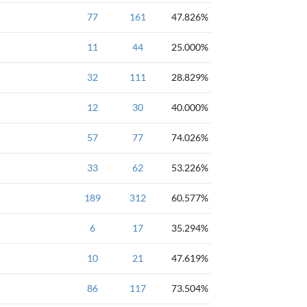
入门-中级
77
一维数组
161
47.826%
入门题-3.循环结构
11
44
25.000%
入门题
32
111
28.829%
入门题-排版
12
30
40.000%
入门题-2.分支结构
57
77
74.026%
入门题-2.分支结构
33
62
53.226%
入门题-3.循环结构
189
312
60.577%
入门题
6
17
35.294%
ACM入门题-循环
10
21
47.619%
算法竞赛入门经典
86
117
73.504%