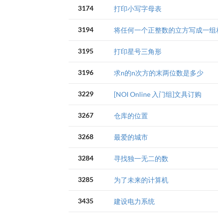
3174
打印小写字母表
3194
将任何一个正整数的立方写成一组
3195
打印星号三角形
3196
求n的n次方的末两位数是多少
3229
[NOI Online 入门组]文具订购
3267
仓库的位置
3268
最爱的城市
3284
寻找独一无二的数
3285
为了未来的计算机
3435
建设电力系统