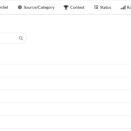
mSet
Source/Category
Contest
Status
Ra