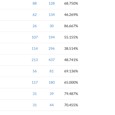
c++
88
基础
128
入门
switch
68.750%
c++
62
基础
134
入门
逆序输出
46.269%
c++
26
基础
入门
30
switch
86.667%
c++
107
基础
194
入门
公约公倍
55.155%
c++
114
基础
296
入门
循环
38.514%
黄金
c++
213
基础
437
入门
循环
48.741%
c++
56
基础
入门
81
循环
69.136%
c++
117
基础
180
入门
循环
65.000%
黄金
+
c++
+
c++
31
基础
入门
39
分数序列
79.487%
c++
31
基础
入门
44
70.455%