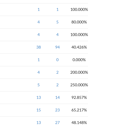
AtCoder
1
强
1
基础
100.000%
入门
if
AtCoder
4
强
5
入门
80.000%
字符
青铜
AtCoder
4
强
4
入门
100.000%
基础
字符串
入门必做-基础问题
38
94
一本通
40.426%
一本通2018-第六
1
0
0.000%
算法笔记
4
入门题-贪心
2
200.000%
算法笔记
5
入门题-贪心
2
250.000%
入门题-3.循环结构
13
14
92.857%
入门必做-语言过关
15
23
65.217%
ACM入门题-排序
13
27
48.148%