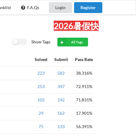
nklist
F.A.Qs
Login
Register
2026暑假快乐!
Show Tags
All Tags
Solved
Submit
Pass Rate
c++
223
基础
582
输入
入门
38.316%
c++
253
基础
347
入门
if
72.911%
a+b+c
c++
102
基础
142
入门
单字符
71.831%
c++
29
基础
162
入门
浮点
17.901%
c++
75
基础
133
入门
浮点
56.391%