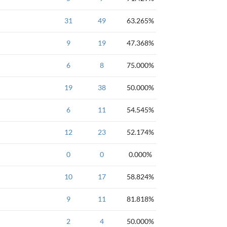
蓝桥杯
31
入门
49
条件
63.265%
IF
强
青铜
NOI
9
入门
字符串
19
47.368%
循环
模拟
强
一维数组
NOI
6
入门
图
8
深度优先
75.000%
广度优先
DFS
BF
入门题-线段树
19
38
50.000%
AtCoder
6
强
11
入门
54.545%
字符串
字符数组
青铜
AtCoder
12
强
23
基础
52.174%
入门
if
AtCoder
0
强
0
字符串
0.000%
入门
基础
青铜
AtCoder
10
强
17
入门
58.824%
字符串
基础
if
AtCoder
9
强
11
入门
81.818%
基础
向下取整
if
AtCoder
2
入门
4
if
基础
50.000%
强