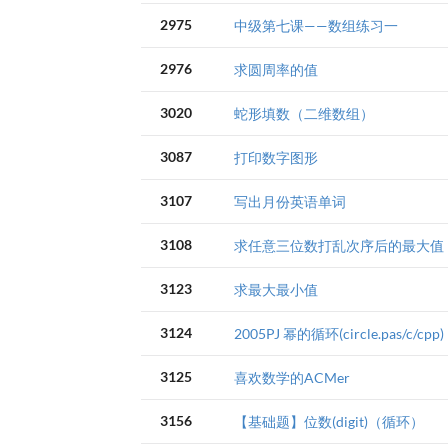
2975
中级第七课——数组练习一
2976
求圆周率的值
3020
蛇形填数（二维数组）
3087
打印数字图形
3107
写出月份英语单词
3108
求任意三位数打乱次序后的最大值
3123
求最大最小值
3124
2005PJ 幂的循环(circle.pas/c/cpp)
3125
喜欢数学的ACMer
3156
【基础题】位数(digit)（循环）