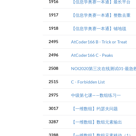
1916
【信息学奥赛一本通】最长平台
1917
【信息学奥赛一本通】整数去重
1918
【信息学奥赛一本通】铺地毯
2495
AtCoder166 B - Trick or Treat
2496
AtCoder166 C - Peaks
2508
NOI2020第三次在线测试01-最急
2515
C - Forbidden List
2975
中级第七课——数组练习一
3017
【一维数组】约瑟夫问题
3287
【一维数组】数组元素输出
3288
【一维数组】数组元素移动（1）