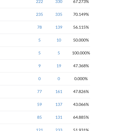
基础
222
一维数组
330
黄金
67.273%
基础
235
一维数组
335
黄金
70.149%
桶排序
基础
78
一维数组
139
黄金
56.115%
AtCoder
5
基础
10
一维数组
50.000%
循环
强
AtCoder
5
基础
5
一维数组
100.000%
算法
竞赛
强
NOI
9
入门
字符串
19
47.368%
循环
模拟
强
一维数组
AtCoder
0
初级
0
强
白银
0.000%
一维数组
入门-中级
77
一维数组
161
47.826%
语言基础-数组
59
137
43.066%
语言基础-数组
85
131
64.885%
语言基础-数组
121
233
51.931%