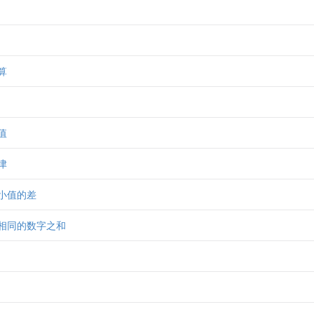
算
值
津
小值的差
相同的数字之和