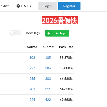
nklist
F.A.Qs
Login
Register
2026暑假快乐!
Show Tags
All Tags
Solved
Submit
Pass Rate
c++
108
easy
一维数组
185
58.378%
基础
基础
227
一维数组
386
黄金
58.808%
基础
255
一维数组
383
黄金
66.580%
基础
201
一维数组
311
黄金
64.630%
基础
294
一维数组
422
黄金
69.668%