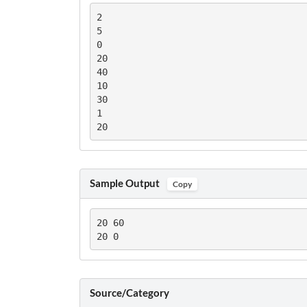
2

5

0

20

40

10

30

1

20
Sample Output
Copy
20 60

20 0
Source/Category