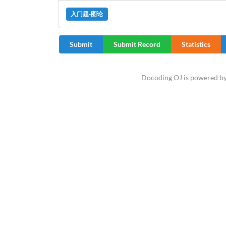
入门题-图论
Submit
Submit Record
Statistics
Docoding OJ is powered b