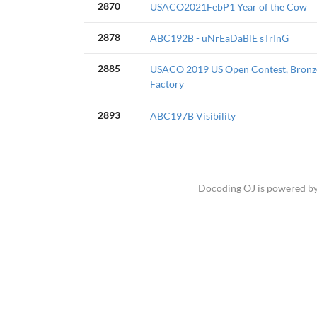
2870
USACO2021FebP1 Year of the Cow
2878
ABC192B - uNrEaDaBlE sTrInG
2885
USACO 2019 US Open Contest, Bronze
Factory
2893
ABC197B Visibility
Docoding OJ is powered b