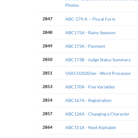
Photos
2847
ABC-179-A -- Plural Form
2848
ABC175A - Rainy Seasoon
2849
ABC173A - Payment
2850
ABC173B - Judge Status Summary
2851
USACO2020Jan - Word Processor
2853
ABC170A - Five Variables
2854
ABC167A - Registration
2857
ABC126A - Changing a Character
2864
ABC151A - Next Alphabet