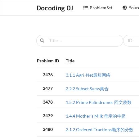
Docoding OJ
ProblemSet
Sour
Problem ID
Title
3476
3.1.1 Agri-Net最短网络
3477
2.2.2 Subset Sums集合
3478
1.5.2 Prime Palindromes 回文质数
3479
1.4.4 Mother's Milk 母亲的牛奶
3480
2.1.2 Ordered Fractions顺序的分数