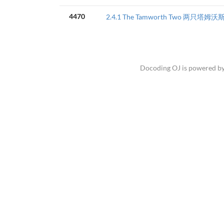
4470
2.4.1 The Tamworth Two 两只塔姆沃
Docoding OJ is powered b