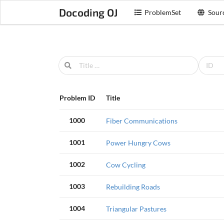
Docoding OJ
ProblemSet
Sour
Problem ID
Title
1000
Fiber Communications
1001
Power Hungry Cows
1002
Cow Cycling
1003
Rebuilding Roads
1004
Triangular Pastures