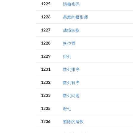
1225
恺撒密码
1226
愚蠢的摄影师
1227
成绩转换
1228
换位置
1229
排列
1231
数列排序
1232
数列有序
1233
数列问题
1235
敲七
1236
整除的尾数