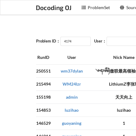
Docoding OJ
ProblemSet
Sour
Problem ID：
User：
RunID
User
Nick Name
250551
wm37dylan
༺ཌༀཉི傲联最高领
215494
WM24lzr
LithiumZ李
155198
admin
天天向上
154853
luzihao
luzihao
146529
guoyaning
1