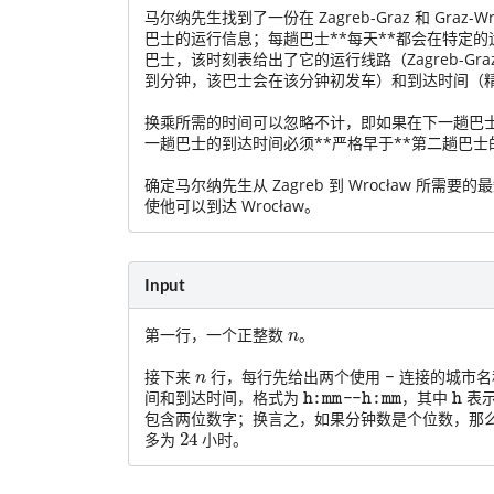
马尔纳先生找到了一份在 Zagreb-Graz 和 Gra
巴士的运行信息；每趟巴士**每天**都会在特定
巴士，该时刻表给出了它的运行线路（Zagreb-Graz
到分钟，该巴士会在该分钟初发车）和到达时间（
换乘所需的时间可以忽略不计，即如果在下一趟巴
一趟巴士的到达时间必须**严格早于**第二趟巴士
确定马尔纳先生从 Zagreb 到 Wrocław 所
使他可以到达 Wrocław。
Input
n
第一行，一个正整数
。
n
-
接下来
行，每行先给出两个使用
连接的城市名
h:mm--h:mm
h
间和到达时间，格式为
，其中
表
包含两位数字；换言之，如果分钟数是个位数，那
24
多为
小时。