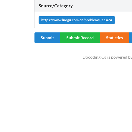
Source/Category
https://www.luogu.com.cn/problem/P11474
Submit
Submit Record
Statistics
Docoding OJ is powered b