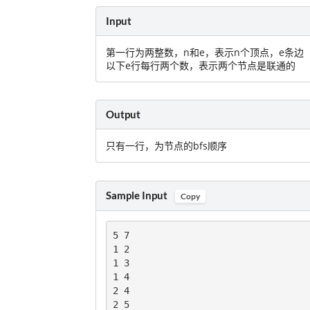
Input
第一行为两整数，n和e，表示n个顶点，e条边
以下e行每行两个数，表示两个节点是联通的
Output
只有一行，为节点的bfs顺序
Sample Input
Copy
5 7

1 2

1 3

1 4

2 4

2 5
