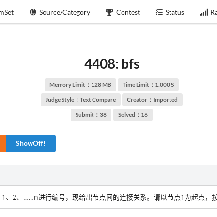
mSet
Source/Category
Contest
Status
Ra
4408: bfs
Memory Limit：128 MB
Time Limit：1.000 S
Judge Style：Text Compare
Creator：
Imported
Submit：38
Solved：16
ShowOff!
、2、……n进行编号，现给出节点间的连接关系。请以节点1为起点，按