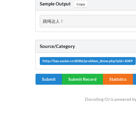
Sample Output
Copy
跳绳达人！
Source/Category
http://bas.ssoier.cn:8086/problem_show.php?pid=3089
Submit
Submit Record
Statistics
Docoding OJ is powered b