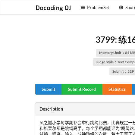
Docoding OJ
ProblemSet
Sour
3799: 练
Memory Limit：64 M
Judge Style：Text Comp
Submit：529
Submit
Submit Record
Statistics
Description
风之巅小学每学期都会举行跳绳比赛，比赛规定一
和格莱尔都是跳绳高手，每个学期都能评为“跳绳达
试编一程序，输入一分钟跳绳的次数，若大于等于