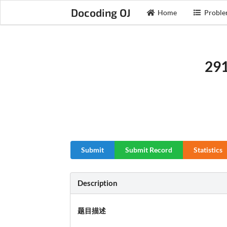
Docoding OJ
Home
Proble
291
Submit
Submit Record
Statistics
Description
题目描述