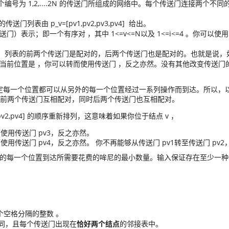
2N
个编号为
1,2,....2N
的传送门所组成的网络中。每个传送门连接两个不同的
传送门列表由 p_v=[pv1,pv2,pv3,pv4]
给出。
传送门）表示；即一个有序对
(vi,
，其中
1<=v<=N
以及
1<=i<=4
。你可以使用
pvi)
。
，列表的前两个传送门是配对的，后两个传送门也是配对的。也就是说，
的当前位置是
(v,pv3)
，你可以转而使用传送门
(v,pv4)
，反之亦然。没有其他改变传送门
每一个位置都可以从另外的每一个位置经过一系列操作而到达。所以，以
前两个传送门互相配对，同时后两个传送门也互相配对。
2,pv4]
的顺序重新排列，这意味着如果你位于结点 v
，
用传送门 pv3
，反之亦然。
用传送门 pv4
，反之亦然。 你不再能够从传送门 pv1
转至传送门 pv2
的每一个位置到达所需要花费的哞尼的最小数量。输入保证存在至少一种
个空格分隔的整数
Cv,
。
pv1,pv2,pv3,pv4
同，且每个传送门出现在
恰好两个结点
的邻接表中。