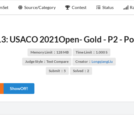
mSet
Source/Category
Contest
Status
Ra
3: USACO 2021Open- Gold - P2 - Po
Memory Limit：128 MB
Time Limit：1.000 S
Judge Style：Text Compare
Creator：
LongqiangLiu
Submit：5
Solved：2
ShowOff!