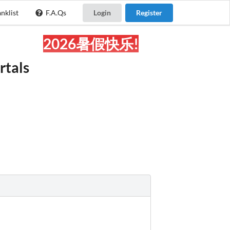
nklist
F.A.Qs
Login
Register
2026暑假快乐!
rtals