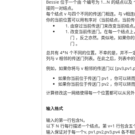
Bessie 位于一个由
N
个编号为
1...N
的结点以及
接同一对结点。
每个结点
v
与四个不同的传送门相连。与 v
相连的
你的当前位置可以用有序对（当前结点，当前
由穿过当前传送门来改变当前结点
改变当前传送门。在每一个结点上
门
(v,pv1)
，反之亦然。类似地，如果你
门
pv4
。
总共有 4*N
个不同的位置。不幸的是，并不一定
列与 v
相邻的传送门列表。在此之后，列表中的
例如，如果你将与 v
相邻的传送门以 [pv3,pv1,pv
如果你当前位于传送门 pv1
，你可以转而使
如果你当前位于传送门 pv2
，你可以转而使
计算修改这一网络使得每一个位置都可以从另外
输入格式
输入的第一行包含N
。
以下 N
行每行描述一个结点。第 v+1
行包含五
输入保证对于每一个v, pv1,pv2,pv3,pv4
各不相