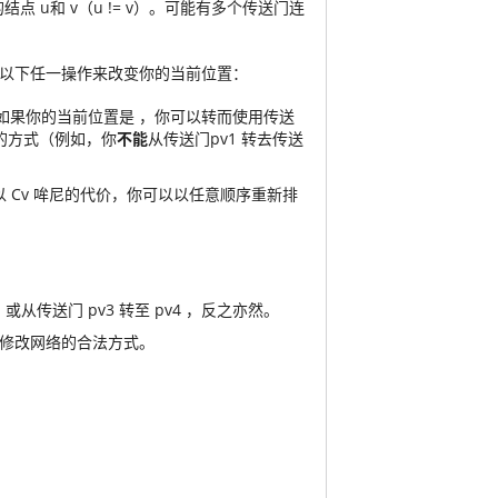
结点 u
和 v
（u != v
）。可能有多个传送门连
以下任一操作来改变你的当前位置：
如果你的当前位置是
(v,pv2)
，你可以转而使用传送
的方式（例如，你
不能
从传送门pv1
转去传送
 Cv
哞尼的代价，你可以以任意顺序重新排
，或从传送门 pv3
转至 pv4
，反之亦然。
修改网络的合法方式。