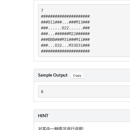
7

#####################

###O11###...###M13###

###......O22......###

###...######M22######

###BBB###M31###M11###

###...O32...M33O31###

#####################
Sample Output
Copy
8
HINT
对其中一种情况进行说明：