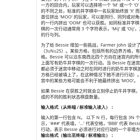
一方的回合内，玩家可以选择将一个 'M' 或一个 
的不同之处，标准的井字棋中一名玩家始终放 'X' 
首位拼出 'MOO' 的玩家，可以是同行、同列或
的一行内拼出 'OOM' 也可以获胜。如同标准井
棋的一次行动通常用 3 个字符表示，'Mij' 或 'Oij'，
的行与列。
为了给 Bessie 增加一些挑战，Farmer John 设计
（3≤N≤25
）。某些方格，包括所有的边界方格，有巨大
格。Bessie 可以沿东南西北四个方向在迷宫内
上面写有奶牛井字棋的一次行动。当 Bessie 
都必须于迷宫中移动之时在同时进行的奶牛井字棋
方格已经被填上了，在这种情况下她不进行行动）
宫中的某些方格可能会不利于她最终拼出 'MOO'。
如果 Bessie 在获胜之时就会立刻停止奶牛井
成的不同的胜利状态棋盘数量。
输入格式（从终端 / 标准输入读入）：
输入的第一行包含 N
。
以下 N
行，每行包含 3N
个
示，'###' 代表墙，'...' 代表空格，'BBB' 代
行动，表示 Bessie 必须进行对应行动的一个非墙方
输出格式（输出至终端 / 标准输出）：