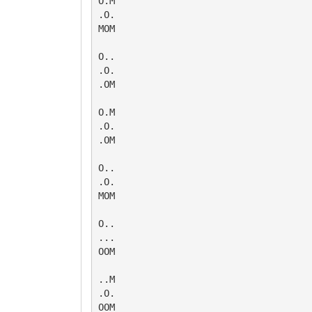
O.M

.O.

MOM

O..

.O.

.OM

O.M

.O.

.OM

O..

.O.

MOM

O..

...

OOM

..M

.O.

OOM
