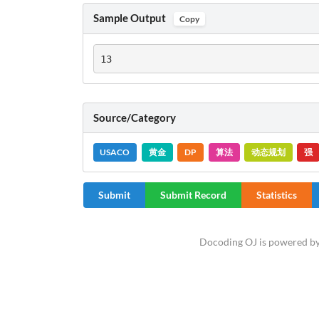
Sample Output
Copy
13
Source/Category
USACO
黄金
DP
算法
动态规划
强
Submit
Submit Record
Statistics
Docoding OJ is powered b