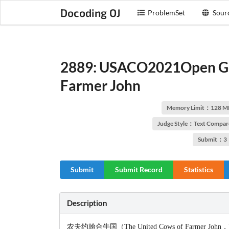
Docoding OJ
ProblemSet
Sour
2889: USACO2021Open Gol
Farmer John
Memory Limit：128 M
Judge Style：Text Compar
Submit：3
Submit
Submit Record
Statistics
Description
农夫约翰合牛国（The United Cows of Farme