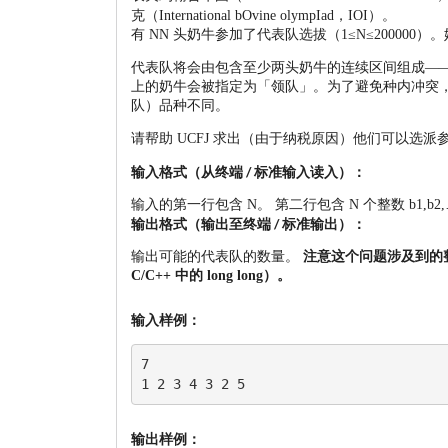
克（International bOvine olympIad，IOI）。
有 N
N
头奶牛参加了代表队选拔（1≤N≤200000
）。
代表队将会由包含至少两头奶牛的连续区间组成——也就
上的奶牛会被指定为「领队」。为了避免种内冲突
队）品种不同。
请帮助 UCFJ 求出（由于纳税原因）他们可以选派参
输入格式（从终端 / 标准输入读入）：
输入的第一行包含 N
。
第二行包含 N
个整数 b1,b2,
输出格式（输出至终端 / 标准输出）：
输出可能的代表队的数量。
注意这个问题涉及到的整
C/C++ 中的 long long）。
输入样例：
7

输出样例：