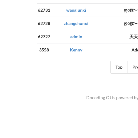
62731
wangjunxi
ღꦿ࿐
62728
zhangchunxi
ღꦿ࿐
62727
admin
天天
3558
Kenny
Add
Top
Pr
Docoding OJ is powered b