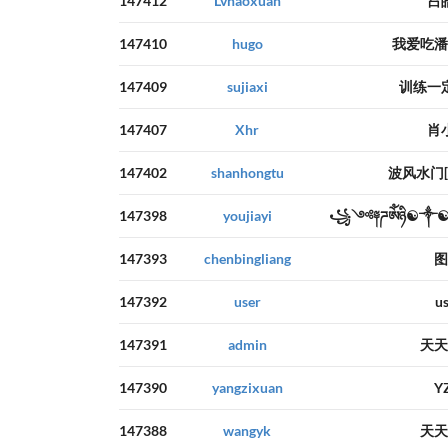
147412
Lvhaoxuan
吕
147410
hugo
我爱吃潘
147409
sujiaxi
训练一
147407
Xhr
肖
147402
shanhongtu
波风水门[
147398
youjiayi
꧁༺༈ཌༀཉི☯༒
147393
chenbingliang
图
147392
user
us
147391
admin
天天
147390
yangzixuan
Y
147388
wangyk
天天