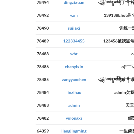
78494
dingzixuan
꧁༺༈ཌༀཉི丁༒
78492
yzm
139138Elio
78490
sujiaxi
训练一
78489
122334455
123456被我盗号
78488
wht
c
78486
chenyixin
o(*￣
78485
zangyaochen
꧁༺༈ཌༀཉི臧༒
78484
linzihao
admin欠
78483
admin
天天
78482
yulongxi
郁
64359
liangjingming
一生俯