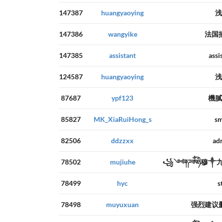
147387
huangyaoying
浅
147386
wangyike
法国
147385
assistant
assi
124587
huangyaoying
浅
87687
ypf123
機膩
85827
MK_XiaRuiHong_s
sm
82506
ddzzxx
ad
78502
mujiuhe
꧁༺༈ཌༀཉི穆༒
78499
hyc
s
78498
muyuxuan
强烈建议