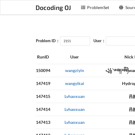
Docoding OJ
ProblemSet
Sour
Problem ID：
User：
RunID
User
Nick
150094
wangziyin
꧁༺༈ཌༀཉིw
147419
wangyikai
Hydrog
147415
Lvhaoxuan
吕
147414
Lvhaoxuan
吕
147413
Lvhaoxuan
吕