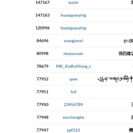
147167
yuyin
147163
huangyaoying
120996
huangyaoying
84696
wangjunxi
ღꦿ
80998
muyuxuan
强烈建
78679
MK_XiaRuiHong_s
77952
qwe
꧁今༺༈ཌ夕ༀཉ
77951
hsf
77950
23456789
77948
wuchonghe
77947
ypf123
機