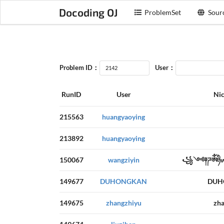
Docoding OJ
ProblemSet
Sour
Problem ID：
User：
RunID
User
Ni
215563
huangyaoying
213892
huangyaoying
150067
wangziyin
꧁༺༈ཌༀཉི
149677
DUHONGKAN
DUH
149675
zhangzhiyu
zha