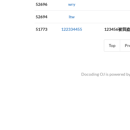
52696
wry
52694
ltw
51773
122334455
123456被我
Top
Pr
Docoding OJ is powered b