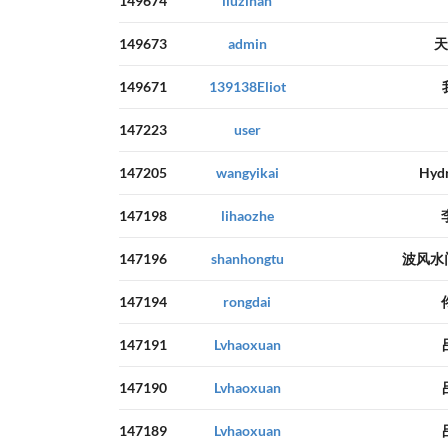
149674
liuzihan
149673
admin
天
149671
139138Eliot
147223
user
147205
wangyikai
Hydr
147198
lihaozhe
147196
shanhongtu
波风水
147194
rongdai
147191
Lvhaoxuan
147190
Lvhaoxuan
147189
Lvhaoxuan